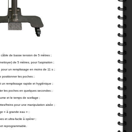
câble de basse tension de 5 mètres ;
ettoyer) de 5 mètres, pour l’aspiration ;
our un remplissage en moins de 11 s ;
e positionner les poches ;
un remplissage rapide et hygiénique ;
ler les poches en quelques secondes ;
ume et le temps de scellage ;
es/freins pour une manipulation aisée ;
ge « à grande eau » ;
t ultra-facile à opérer ;
 et reprogrammable.