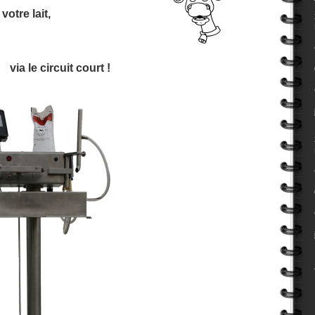
otre lait,
e circuit court !