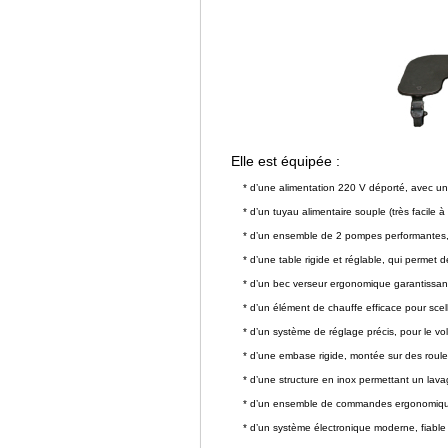
Elle est équipée :
* d’une alimentation 220 V déporté, avec un 
* d’un tuyau alimentaire souple (très facile à n
* d’un ensemble de 2 pompes performantes, p
* d’une table rigide et réglable, qui permet d
* d’un bec verseur ergonomique garantissant 
* d’un élément de chauffe efficace pour scel
* d’un système de réglage précis, pour le vol
* d’une embase rigide, montée sur des roulett
* d’une structure en inox permettant un lava
* d’un ensemble de commandes ergonomiques e
* d’un système électronique moderne, fiable