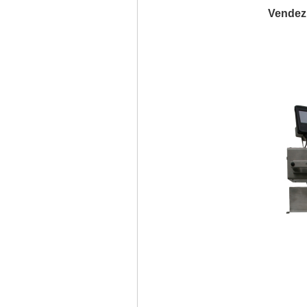
Vendez v
via l